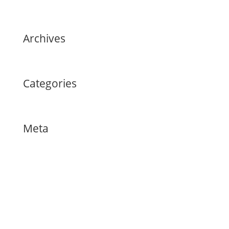
Handelsvertreter (m/w)
Archives
September 2016
Categories
Unkategorisiert
Meta
Anmelden
Eintrags-Feed
Kommentar-Feed
WordPress.org